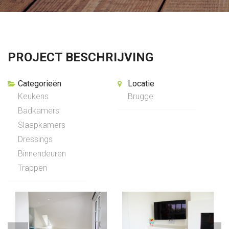
PROJECT BESCHRIJVING
Categorieën
Locatie
Keukens
Brugge
Badkamers
Slaapkamers
Dressings
Binnendeuren
Trappen