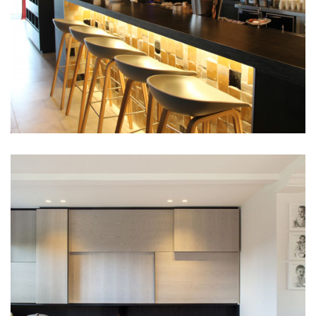
Keukens
Badkamers
Slaapkamers
Dressings
Binnendeuren