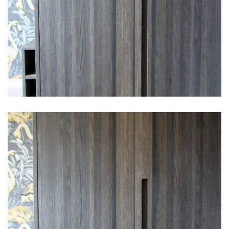
Keukens
Badkamers
Dressings
Knokke